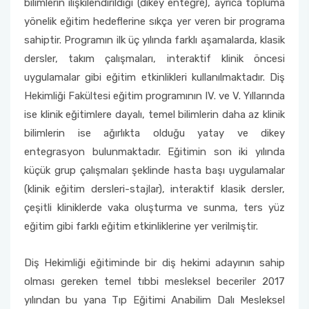
bilimlerin ilişkilendirildiği (dikey entegre), ayrıca topluma
Planlar ve Listeler
yönelik eğitim hedeflerine sıkça yer veren bir programa
Komisyon ve Kurullar
Değerlendirme Yöntemleri
Ders Bilgi Paketleri
Randevu Sistemi
sahiptir. Programın ilk üç yılında farklı aşamalarda, klasik
Hedefler
dersler, takım çalışmaları, interaktif klinik öncesi
Organizasyon Şemamız
Öğrenci Temsilciliği
Müfredat
Şikayet İstek ve Öneri Formu
Hizmetiçi Eğitimler-Tatbikatlar
uygulamalar gibi eğitim etkinlikleri kullanılmaktadır. Diş
Acil Durum Ekipleri
Program Tanıtım Kitapçığı
Yatay Geçiş
Anlaşmalı Kurumlarımız
Hekimliği Fakültesi eğitim programının IV. ve V. Yıllarında
Süreç Risk Analizleri ve Aksiyon Planları
ise klinik eğitimlere dayalı, temel bilimlerin daha az klinik
Etik İlke ve Kurallarımız
Değişim Programları
bilimlerin ise ağırlıkta olduğu yatay ve dikey
İstenmeyen Olay Bildirim Sistemi
entegrasyon bulunmaktadır. Eğitimin son iki yılında
Basında Fakültemiz
Yönetmelik ve Yönergeler
küçük grup çalışmaları şeklinde hasta başı uygulamalar
Akdeniz Üniversitesi Kurumsal Kimlik Kılavuzu
(klinik eğitim dersleri-stajlar), interaktif klasik dersler,
Dekana Mesaj İletişim Formu
Diş Hekimliği Fakültesi Öğrenci Topluluğu
çeşitli kliniklerde vaka oluşturma ve sunma, ters yüz
Sağlık Bakanlığı Sağlıkta Kalite Standartları
eğitim gibi farklı eğitim etkinliklerine yer verilmiştir.
Öğrenci İletişim Formu
Diş Hekimliği eğitiminde bir diş hekimi adayının sahip
Formlar
olması gereken temel tıbbi mesleksel beceriler 2017
yılından bu yana Tıp Eğitimi Anabilim Dalı Mesleksel
Danışman Gün ve Saatleri