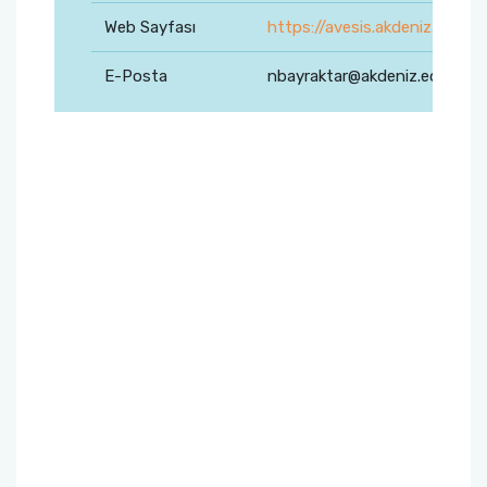
Web Sayfası
https://avesis.akdeniz.edu.tr
E-Posta
nbayraktar@akdeniz.edu.tr