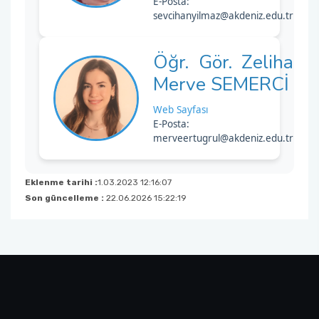
E-Posta:
sevcihanyilmaz@akdeniz.edu.tr
Öğr. Gör. Zeliha
Merve SEMERCİ
Web Sayfası
E-Posta:
merveertugrul@akdeniz.edu.tr
Eklenme tarihi :
1.03.2023 12:16:07
Son güncelleme :
22.06.2026 15:22:19