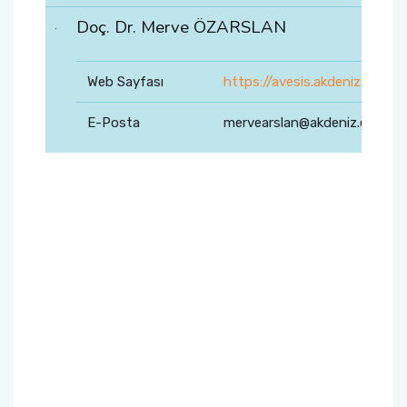
Doç. Dr. Merve ÖZARSLAN
Web Sayfası
https://avesis.akdeniz.edu.tr
E-Posta
mervearslan@akdeniz.edu.tr