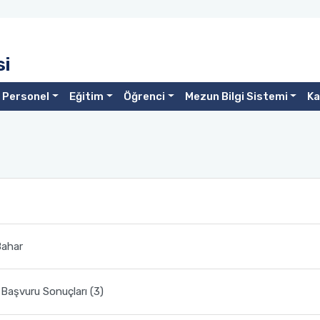
si
Personel
Eğitim
Öğrenci
Mezun Bilgi Sistemi
Ka
Bahar
Başvuru Sonuçları (3)