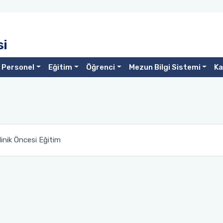
si
Personel
Eğitim
Öğrenci
Mezun Bilgi Sistemi
Ka
linik Öncesi Eğitim