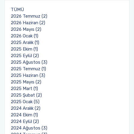
Planlar ve Listeler
TÜMÜ
Komisyon ve Kurullar
Değerlendirme Yöntemleri
Ders Bilgi Paketleri
Randevu Sistemi
2026 Temmuz (2)
Hedefler
2026 Haziran (2)
Organizasyon Şemamız
Öğrenci Temsilciliği
Müfredat
Şikayet İstek ve Öneri Formu
2026 Mayıs (2)
Hizmetiçi Eğitimler-Tatbikatlar
2026 Ocak (1)
Acil Durum Ekipleri
Program Tanıtım Kitapçığı
Yatay Geçiş
Anlaşmalı Kurumlarımız
2025 Aralık (1)
Süreç Risk Analizleri ve Aksiyon Planları
2025 Ekim (1)
2025 Eylül (2)
Etik İlke ve Kurallarımız
Değişim Programları
2025 Ağustos (3)
İstenmeyen Olay Bildirim Sistemi
2025 Temmuz (1)
Basında Fakültemiz
Yönetmelik ve Yönergeler
2025 Haziran (3)
Akdeniz Üniversitesi Kurumsal Kimlik Kılavuzu
2025 Mayıs (2)
Dekana Mesaj İletişim Formu
Diş Hekimliği Fakültesi Öğrenci Topluluğu
2025 Mart (1)
Sağlık Bakanlığı Sağlıkta Kalite Standartları
2025 Şubat (2)
2025 Ocak (5)
Öğrenci İletişim Formu
2024 Aralık (2)
2024 Ekim (1)
Formlar
2024 Eylül (2)
2024 Ağustos (3)
Danışman Gün ve Saatleri