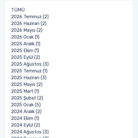
Planlar ve Listeler
TÜMÜ
Komisyon ve Kurullar
Değerlendirme Yöntemleri
Ders Bilgi Paketleri
Randevu Sistemi
2026 Temmuz (2)
Hedefler
2026 Haziran (2)
Organizasyon Şemamız
Öğrenci Temsilciliği
Müfredat
Şikayet İstek ve Öneri Formu
2026 Mayıs (2)
Hizmetiçi Eğitimler-Tatbikatlar
2026 Ocak (1)
Acil Durum Ekipleri
Program Tanıtım Kitapçığı
Yatay Geçiş
Anlaşmalı Kurumlarımız
2025 Aralık (1)
Süreç Risk Analizleri ve Aksiyon Planları
2025 Ekim (1)
2025 Eylül (2)
Etik İlke ve Kurallarımız
Değişim Programları
2025 Ağustos (3)
İstenmeyen Olay Bildirim Sistemi
2025 Temmuz (1)
Basında Fakültemiz
Yönetmelik ve Yönergeler
2025 Haziran (3)
Akdeniz Üniversitesi Kurumsal Kimlik Kılavuzu
2025 Mayıs (2)
Dekana Mesaj İletişim Formu
Diş Hekimliği Fakültesi Öğrenci Topluluğu
2025 Mart (1)
Sağlık Bakanlığı Sağlıkta Kalite Standartları
2025 Şubat (2)
2025 Ocak (5)
Öğrenci İletişim Formu
2024 Aralık (2)
2024 Ekim (1)
Formlar
2024 Eylül (2)
2024 Ağustos (3)
Danışman Gün ve Saatleri