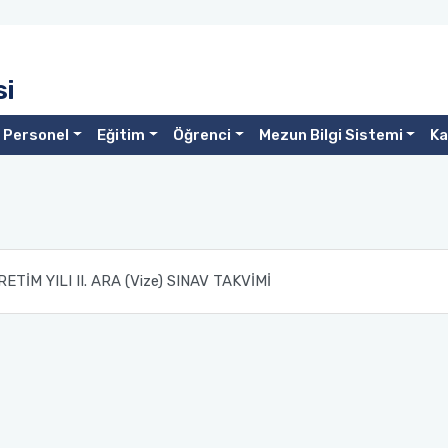
si
Personel
Eğitim
Öğrenci
Mezun Bilgi Sistemi
Ka
TİM YILI II. ARA (Vize) SINAV TAKVİMİ