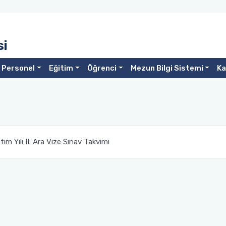
si
Personel
Eğitim
Öğrenci
Mezun Bilgi Sistemi
Ka
m Yılı II. Ara Vize Sınav Takvimi