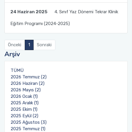
Planlar ve Listeler
Komisyon ve Kurullar
Değerlendirme Yöntemleri
Ders Bilgi Paketleri
Randevu Sistemi
24 Haziran 2025
4. Sınıf Yaz Dönemi Tekrar Klinik
Hedefler
Eğitim Programı (2024-2025)
Organizasyon Şemamız
Öğrenci Temsilciliği
Müfredat
Şikayet İstek ve Öneri Formu
Hizmetiçi Eğitimler-Tatbikatlar
Acil Durum Ekipleri
Program Tanıtım Kitapçığı
Yatay Geçiş
Anlaşmalı Kurumlarımız
Önceki
1
Sonraki
Süreç Risk Analizleri ve Aksiyon Planları
Arşiv
Etik İlke ve Kurallarımız
Değişim Programları
İstenmeyen Olay Bildirim Sistemi
TÜMÜ
Basında Fakültemiz
Yönetmelik ve Yönergeler
2026 Temmuz (2)
Akdeniz Üniversitesi Kurumsal Kimlik Kılavuzu
2026 Haziran (2)
Dekana Mesaj İletişim Formu
Diş Hekimliği Fakültesi Öğrenci Topluluğu
2026 Mayıs (2)
Sağlık Bakanlığı Sağlıkta Kalite Standartları
2026 Ocak (1)
Öğrenci İletişim Formu
2025 Aralık (1)
2025 Ekim (1)
2025 Eylül (2)
Formlar
2025 Ağustos (3)
2025 Temmuz (1)
Danışman Gün ve Saatleri