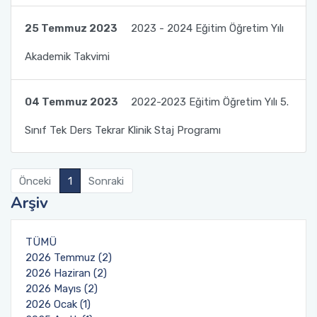
Planlar ve Listeler
Komisyon ve Kurullar
Değerlendirme Yöntemleri
Ders Bilgi Paketleri
Randevu Sistemi
25 Temmuz 2023
2023 - 2024 Eğitim Öğretim Yılı
Hedefler
Akademik Takvimi
Organizasyon Şemamız
Öğrenci Temsilciliği
Müfredat
Şikayet İstek ve Öneri Formu
Hizmetiçi Eğitimler-Tatbikatlar
Acil Durum Ekipleri
Program Tanıtım Kitapçığı
Yatay Geçiş
Anlaşmalı Kurumlarımız
04 Temmuz 2023
2022-2023 Eğitim Öğretim Yılı 5.
Süreç Risk Analizleri ve Aksiyon Planları
Sınıf Tek Ders Tekrar Klinik Staj Programı
Etik İlke ve Kurallarımız
Değişim Programları
İstenmeyen Olay Bildirim Sistemi
Basında Fakültemiz
Yönetmelik ve Yönergeler
Önceki
1
Sonraki
Akdeniz Üniversitesi Kurumsal Kimlik Kılavuzu
Arşiv
Dekana Mesaj İletişim Formu
Diş Hekimliği Fakültesi Öğrenci Topluluğu
Sağlık Bakanlığı Sağlıkta Kalite Standartları
Öğrenci İletişim Formu
TÜMÜ
2026 Temmuz (2)
2026 Haziran (2)
Formlar
2026 Mayıs (2)
2026 Ocak (1)
Danışman Gün ve Saatleri