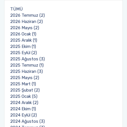
Planlar ve Listeler
TÜMÜ
Komisyon ve Kurullar
Değerlendirme Yöntemleri
Ders Bilgi Paketleri
Randevu Sistemi
2026 Temmuz (2)
Hedefler
2026 Haziran (2)
Organizasyon Şemamız
Öğrenci Temsilciliği
Müfredat
Şikayet İstek ve Öneri Formu
2026 Mayıs (2)
Hizmetiçi Eğitimler-Tatbikatlar
2026 Ocak (1)
Acil Durum Ekipleri
Program Tanıtım Kitapçığı
Yatay Geçiş
Anlaşmalı Kurumlarımız
2025 Aralık (1)
Süreç Risk Analizleri ve Aksiyon Planları
2025 Ekim (1)
2025 Eylül (2)
Etik İlke ve Kurallarımız
Değişim Programları
2025 Ağustos (3)
İstenmeyen Olay Bildirim Sistemi
2025 Temmuz (1)
Basında Fakültemiz
Yönetmelik ve Yönergeler
2025 Haziran (3)
Akdeniz Üniversitesi Kurumsal Kimlik Kılavuzu
2025 Mayıs (2)
Dekana Mesaj İletişim Formu
Diş Hekimliği Fakültesi Öğrenci Topluluğu
2025 Mart (1)
Sağlık Bakanlığı Sağlıkta Kalite Standartları
2025 Şubat (2)
2025 Ocak (5)
Öğrenci İletişim Formu
2024 Aralık (2)
2024 Ekim (1)
Formlar
2024 Eylül (2)
2024 Ağustos (3)
Danışman Gün ve Saatleri