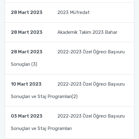
Planlar ve Listeler
Komisyon ve Kurullar
Değerlendirme Yöntemleri
Ders Bilgi Paketleri
Randevu Sistemi
28 Mart 2023
2023 Müfredat
Hedefler
Organizasyon Şemamız
Öğrenci Temsilciliği
Müfredat
Şikayet İstek ve Öneri Formu
28 Mart 2023
Akademik Takim 2023 Bahar
Hizmetiçi Eğitimler-Tatbikatlar
Acil Durum Ekipleri
Program Tanıtım Kitapçığı
Yatay Geçiş
Anlaşmalı Kurumlarımız
Süreç Risk Analizleri ve Aksiyon Planları
28 Mart 2023
2022-2023 Özel Öğreci Başvuru
Etik İlke ve Kurallarımız
Değişim Programları
Sonuçları (3)
İstenmeyen Olay Bildirim Sistemi
Basında Fakültemiz
Yönetmelik ve Yönergeler
Akdeniz Üniversitesi Kurumsal Kimlik Kılavuzu
10 Mart 2023
2022-2023 Özel Öğreci Başvuru
Dekana Mesaj İletişim Formu
Diş Hekimliği Fakültesi Öğrenci Topluluğu
Sonuçları ve Staj Programları(2)
Sağlık Bakanlığı Sağlıkta Kalite Standartları
Öğrenci İletişim Formu
03 Mart 2023
2022-2023 Özel Öğreci Başvuru
Formlar
Sonuçları ve Staj Programları
Danışman Gün ve Saatleri